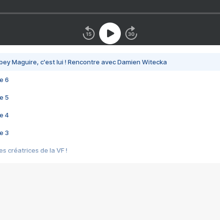
bey Maguire, c'est lui ! Rencontre avec Damien Witecka
e 6
e 5
e 4
e 3
s créatrices de la VF !
e 2
e 1
e Mektoub My Love arrive enfin ! Rencontre avec Shaïn Boumedine et Sal