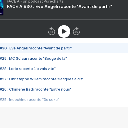
FACE A - un podcast Purecharts
FACE A #30 : Eve Angeli raconte "Avant de partir"
#30 : Eve Angeli raconte "Avant de partir"
#29 : MC Solaar raconte "Bouge de là"
28 : Lorie raconte "Je vais vite"
#27 : Christophe Willem raconte "Jacques a dit"
#26 : Chimène Badi raconte "Entre nous"
#25 : Indochine raconte "3e sexe"
#24 : Zaho raconte "C'est chelou"
#23 : Patrick Bruel raconte "Au café des délices"