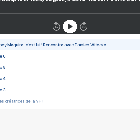
bey Maguire, c'est lui ! Rencontre avec Damien Witecka
e 6
e 5
e 4
e 3
s créatrices de la VF !
e 2
e 1
e Mektoub My Love arrive enfin ! Rencontre avec Shaïn Boumedine et Sal