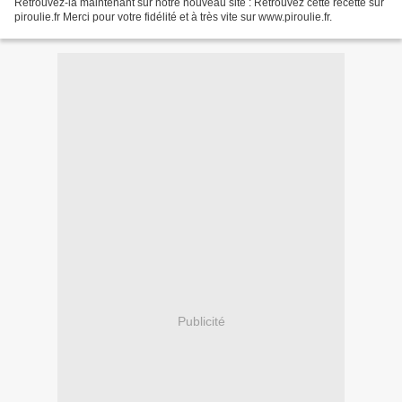
Retrouvez-la maintenant sur notre nouveau site : Retrouvez cette recette sur
piroulie.fr Merci pour votre fidélité et à très vite sur www.piroulie.fr.
Publicité