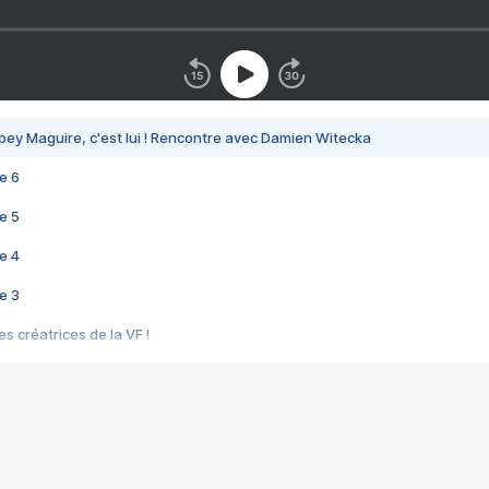
bey Maguire, c'est lui ! Rencontre avec Damien Witecka
e 6
e 5
e 4
e 3
s créatrices de la VF !
e 2
e 1
e Mektoub My Love arrive enfin ! Rencontre avec Shaïn Boumedine et Sal