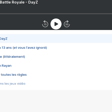
 Battle Royale - DayZ
 DayZ
 a 13 ans (et vous l'avez ignoré)
e (littéralement)
im Rayan
 toutes les règles
s les jeux vidéo
us choquant de Rockstar ? - Le scandale BULLY
e plus moche de Steam
du RÊVE tourne au CAUCHEMAR