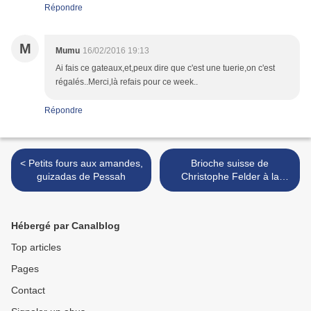
Répondre
M
Mumu
16/02/2016 19:13
Ai fais ce gateaux,et,peux dire que c'est une tuerie,on c'est
régalés..Merci,là refais pour ce week..
Répondre
< Petits fours aux amandes,
Brioche suisse de
guizadas de Pessah
Christophe Felder à la
crème pâtissière et aux
pépites de chocolat >
Hébergé par Canalblog
Top articles
Pages
Contact