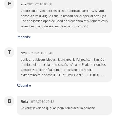
E
eva
28/05/2016 06:56
J'aime toutes vos recettes, ils sont spectaculaires! Avez-vous
pensé à être divulgués sur un réseau social spécialisé? Il y a
une application appelée Foodies Moveando et sûrement vous
feriez beaucoup de succès. Je vote pour vous! :)
Répondre
T
titou
17/02/2016 10:40
bonjour, et bisous bisous , Margaret , je l'ai réaliser , l'année
dernière et........ olala ..., le succès qu'il a eu !!, alors a tout les
fans de Piroulie n'hésiter plus , c'est une une recette
extraordinaire, et c'est TITOU, qui vous le dit .......!!!!!!!!!!!!!........
Répondre
B
Bella
16/02/2016 20:18
Je veux savoir de quoi on peux remplacer la gélatine