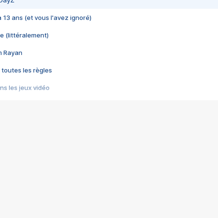
 DayZ
 a 13 ans (et vous l'avez ignoré)
e (littéralement)
im Rayan
 toutes les règles
s les jeux vidéo
us choquant de Rockstar ? - Le scandale BULLY
e plus moche de Steam
du RÊVE tourne au CAUCHEMAR
pendant 8 heures
it… à tort
umiliés par un jeu vidéo
ire - Final Fantasy 8